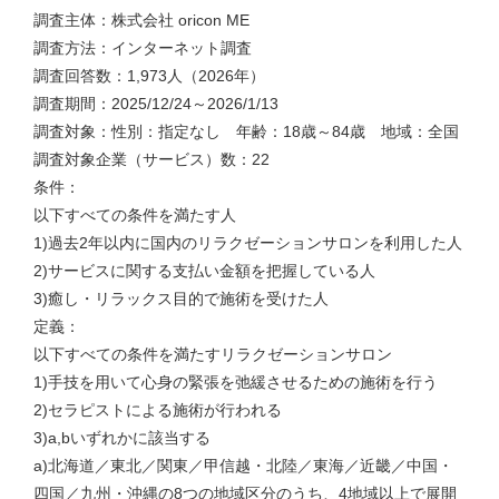
調査主体：株式会社 oricon ME
調査方法：インターネット調査
調査回答数：1,973人（2026年）
調査期間：2025/12/24～2026/1/13
調査対象：性別：指定なし 年齢：18歳～84歳 地域：全国
調査対象企業（サービス）数：22
条件：
以下すべての条件を満たす人
1)過去2年以内に国内のリラクゼーションサロンを利用した人
2)サービスに関する支払い金額を把握している人
3)癒し・リラックス目的で施術を受けた人
定義：
以下すべての条件を満たすリラクゼーションサロン
1)手技を用いて心身の緊張を弛緩させるための施術を行う
2)セラピストによる施術が行われる
3)a,bいずれかに該当する
a)北海道／東北／関東／甲信越・北陸／東海／近畿／中国・
四国／九州・沖縄の8つの地域区分のうち、4地域以上で展開